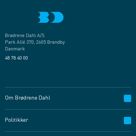
Brødrene Dahl A/S
Park Allé 370, 2605 Brøndby
Danmark
48 78 40 00
Facebook
LinkedIn
Om Brødrene Dahl
Kundeservice
Politikker
Vagttelefon 30 10 89 89
Spørgsmål og svar
Salgs- og leveringsbetingelser