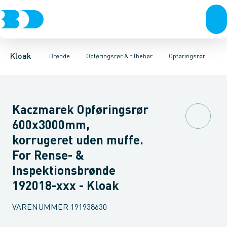
Rør & fittings
Rense & inspektions brønde
Opføringsrør
Tætningsringe
Brønde
Brøndgods
Låg
Opføringsrør & tilbehør
Bunde
Linjeafvanding
Muffer
Reduktioner
Tanke, miniren
Sandfang
Brøn
Kloak
Brønde
Opføringsrør & tilbehør
Opføringsrør
Kaczmarek Opføringsrør
600x3000mm,
korrugeret uden muffe.
For Rense- &
Inspektionsbrønde
192018-xxx - Kloak
VARENUMMER
191938630