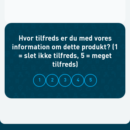
Hvor tilfreds er du med vores
information om dette produkt? (1
= slet ikke tilfreds, 5 = meget
tilfreds)
1
2
3
4
5