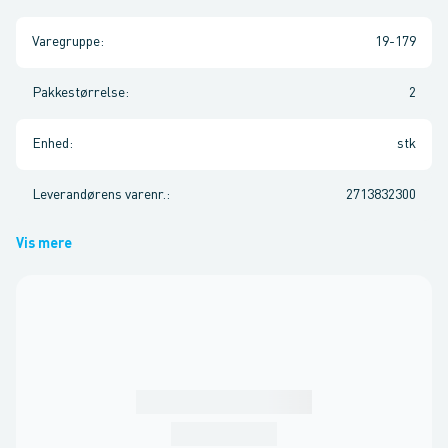
Varegruppe
:
19-179
Pakkestørrelse
:
2
Enhed
:
stk
Leverandørens varenr.
:
2713832300
Vis mere