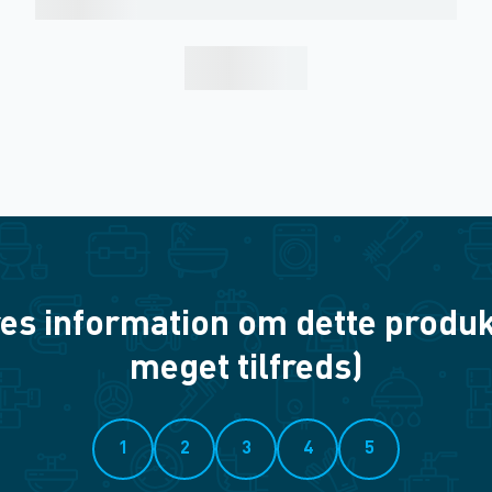
es information om dette produkt? 
meget tilfreds)
1
2
3
4
5