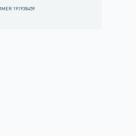
MMER
191938459