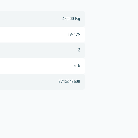
42,000 Kg
19-179
3
stk
2713642600