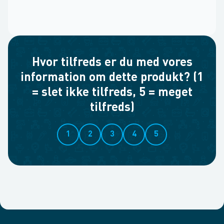
Hvor tilfreds er du med vores
information om dette produkt? (1
= slet ikke tilfreds, 5 = meget
tilfreds)
1
2
3
4
5