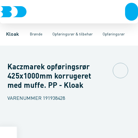
Rør & fittings
Rense & inspektions brønde
Opføringsrør
Tætningsringe
Brønde
Brøndgods
Låg
Opføringsrør & tilbehør
Bunde
Linjeafvanding
Muffer
Reduktioner
Tanke, miniren
Sandfang
Brøn
Kloak
Brønde
Opføringsrør & tilbehør
Opføringsrør
Kaczmarek opføringsrør
425x1000mm korrugeret
med muffe. PP - Kloak
VARENUMMER
191938428