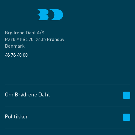
Brødrene Dahl A/S
Park Allé 370, 2605 Brøndby
Danmark
48 78 40 00
Facebook
LinkedIn
Om Brødrene Dahl
Kundeservice
Politikker
Vagttelefon 30 10 89 89
Spørgsmål og svar
Salgs- og leveringsbetingelser