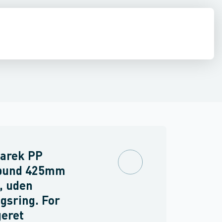
estop & afløbs regulering
Regnvand & geoteknik
Afløb
Armering &
arek PP
bund 425mm
, uden
gsring. For
eret