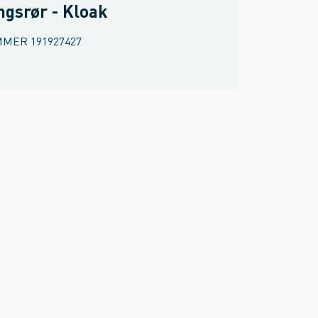
ngsrør - Kloak
MMER
191927427