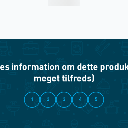
es information om dette produkt? 
meget tilfreds)
1
2
3
4
5