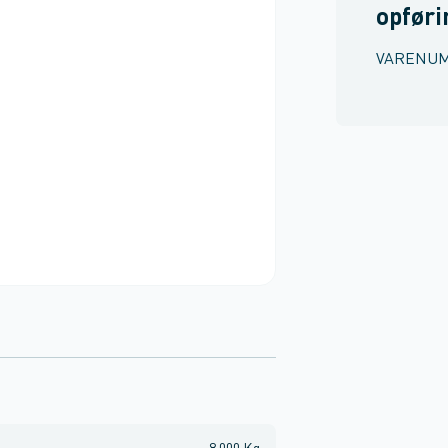
opføri
VARENU