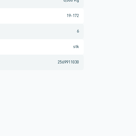
8,000 Kg
19-172
6
stk
2569911030