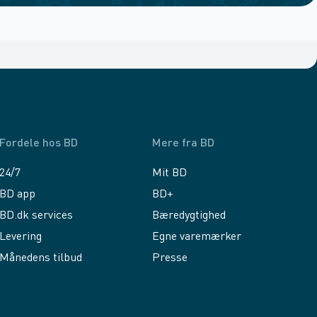
Fordele hos BD
Mere fra BD
24/7
Mit BD
BD app
BD+
BD.dk services
Bæredygtighed
Levering
Egne varemærker
Månedens tilbud
Presse