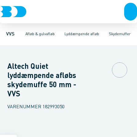
Rør & fittings
Gulvafløb rustfri
Rør
Bøjninger 87gr.
Pressfittings & rør
Gulvafløb plast
Bøjninger 67gr.
Baderumsrender
Kuglehaner & ventiler
Bøjninger 45gr.
Vandlåse & a
Bøjninger 30
Afløb 
VVS
Afløb & gulvafløb
Lyddæmpende afløb
Skydemuffer
Altech Quiet
lyddæmpende afløbs
skydemuffe 50 mm -
VVS
VARENUMMER
182993050