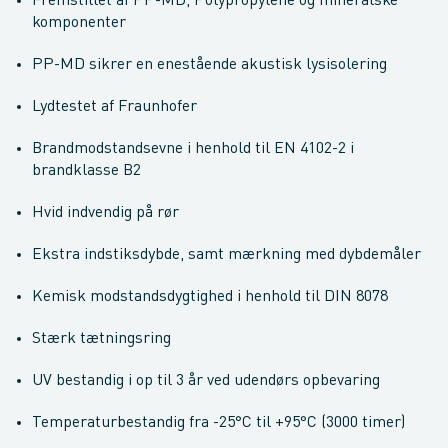
Fremstillet af PP-MD, Polypropylene og mineralske
komponenter
PP-MD sikrer en enestående akustisk lysisolering
Lydtestet af Fraunhofer
Brandmodstandsevne i henhold til EN 4102-2 i
brandklasse B2
Hvid indvendig på rør
Ekstra indstiksdybde, samt mærkning med dybdemåler
Kemisk modstandsdygtighed i henhold til DIN 8078
Stærk tætningsring
UV bestandig i op til 3 år ved udendørs opbevaring
Temperaturbestandig fra -25°C til +95°C (3000 timer)