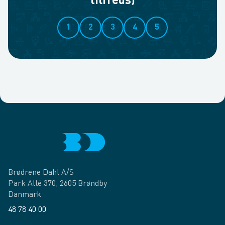
tilfreds)
1
2
3
4
5
Brødrene Dahl A/S
Park Allé 370, 2605 Brøndby
Danmark
48 78 40 00