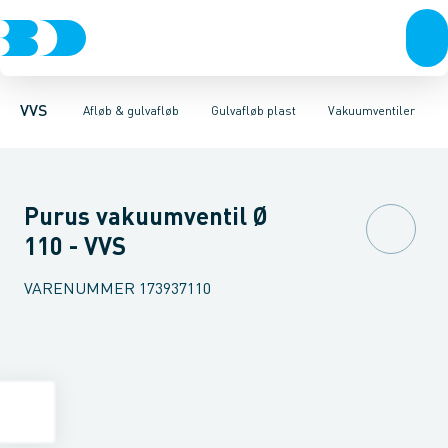
Rør & fittings
Gulvafløb rustfri
Riste & rammer
Pressfittings & rør
Til beton
Gulvafløb plast
Til vinyl
Baderumsrender
Kuglehaner & ventiler
Tilbehør
Vakuumventiler
Vandlåse & a
Afløb 
Van
VVS
Afløb & gulvafløb
Gulvafløb plast
Vakuumventiler
Purus vakuumventil Ø
110 - VVS
VARENUMMER
173937110