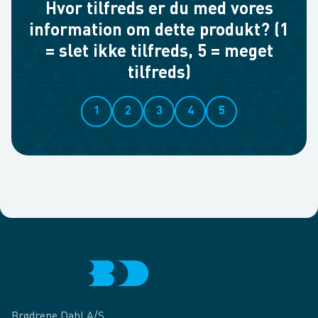
Hvor tilfreds er du med vores
information om dette produkt? (1
= slet ikke tilfreds, 5 = meget
tilfreds)
1
2
3
4
5
Brødrene Dahl A/S