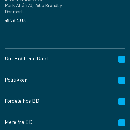
Park Allé 370, 2605 Brøndby
Danmark
48 78 40 00
Facebook
LinkedIn
Om Brødrene Dahl
Kundeservice
Politikker
Vagttelefon 30 10 89 89
Spørgsmål og svar
Salgs- og leveringsbetingelser
Fordele hos BD
Job og karriere
Privatlivspolitik
Fødevarekontrolrapport
Cookies
24/7
Mere fra BD
Vilkår og betingelser
BD app