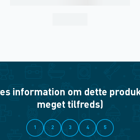
es information om dette produkt? 
meget tilfreds)
1
2
3
4
5