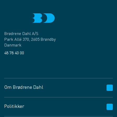
Brødrene Dahl A/S
Park Allé 370, 2605 Brøndby
Danmark
48 78 40 00
Facebook
LinkedIn
Om Brødrene Dahl
Kundeservice
Politikker
Vagttelefon 30 10 89 89