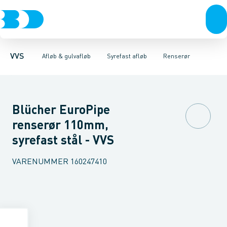
Rør & fittings
Gulvafløb rustfri
Rør
Bøjninger 68-87,5gr.
Pressfittings & rør
Gulvafløb plast
Bøjninger 45gr.
Baderumsrender
Kuglehaner & ventiler
Bøjninger 30gr.
Vandlåse & a
Bøjning
Afløb 
VVS
Afløb & gulvafløb
Syrefast afløb
Renserør
Blücher EuroPipe
renserør 110mm,
syrefast stål - VVS
VARENUMMER
160247410