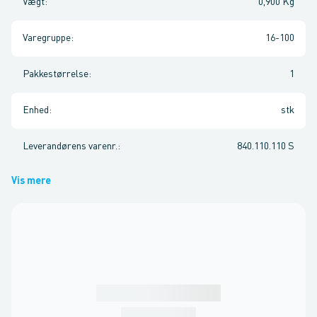
Vægt
:
0,900 Kg
Varegruppe
:
16-100
Pakkestørrelse
:
1
Enhed
:
stk
Leverandørens varenr.
:
840.110.110 S
Vis mere