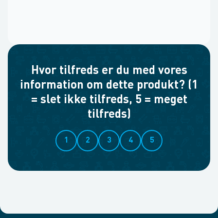
Hvor tilfreds er du med vores
information om dette produkt? (1
= slet ikke tilfreds, 5 = meget
tilfreds)
1
2
3
4
5