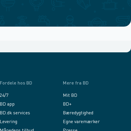
Fordele hos BD
Mere fra BD
24/7
Mit BD
BD app
BD+
BD.dk services
Bæredygtighed
Levering
Egne varemærker
Månedens tilbud
Presse