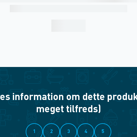
es information om dette produkt? 
meget tilfreds)
1
2
3
4
5