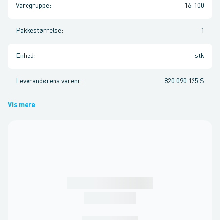
Varegruppe
:
16-100
Pakkestørrelse
:
1
Enhed
:
stk
Leverandørens varenr.
:
820.090.125 S
Vis mere