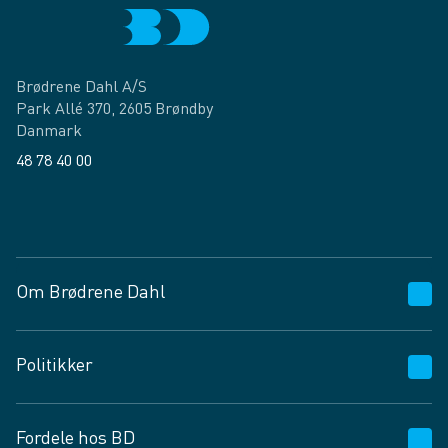
Brødrene Dahl A/S
Park Allé 370, 2605 Brøndby
Danmark
48 78 40 00
Facebook
LinkedIn
Om Brødrene Dahl
Kundeservice
Politikker
Vagttelefon 30 10 89 89
Spørgsmål og svar
Salgs- og leveringsbetingelser
Fordele hos BD
Job og karriere