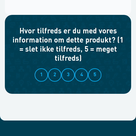
Hvor tilfreds er du med vores
information om dette produkt? (1
= slet ikke tilfreds, 5 = meget
tilfreds)
1
2
3
4
5