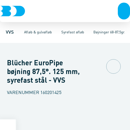
Rør & fittings
Gulvafløb rustfri
Rør
Bøjninger 68-87,5gr.
Pressfittings & rør
Gulvafløb plast
Bøjninger 45gr.
Baderumsrender
Kuglehaner & ventiler
Bøjninger 30gr.
Vandlåse & a
Bøjning
Afløb 
VVS
Afløb & gulvafløb
Syrefast afløb
Bøjninger 68-87,5gr.
Blücher EuroPipe
bøjning 87,5°. 125 mm,
syrefast stål - VVS
VARENUMMER
160201425