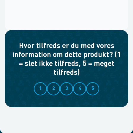
Hvor tilfreds er du med vores
information om dette produkt? (1
= slet ikke tilfreds, 5 = meget
tilfreds)
1
2
3
4
5