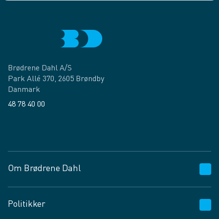
Brødrene Dahl A/S
Park Allé 370, 2605 Brøndby
Danmark
48 78 40 00
Facebook
LinkedIn
Om Brødrene Dahl
Kundeservice
Politikker
Vagttelefon 30 10 89 89