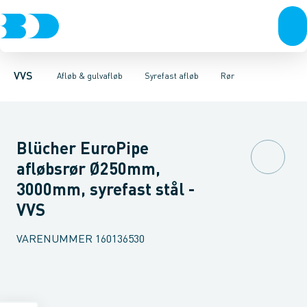
Rør & fittings
Gulvafløb rustfri
Rør
Bøjninger 68-87,5gr.
Pressfittings & rør
Gulvafløb plast
Bøjninger 45gr.
Baderumsrender
Kuglehaner & ventiler
Bøjninger 30gr.
Vandlåse & a
Bøjning
Afløb 
VVS
Afløb & gulvafløb
Syrefast afløb
Rør
Blücher EuroPipe
afløbsrør Ø250mm,
3000mm, syrefast stål -
VVS
VARENUMMER
160136530