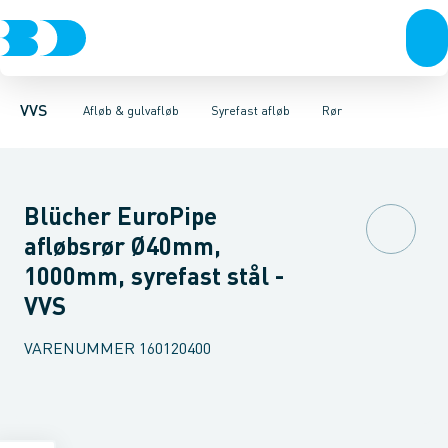
Rør & fittings
Gulvafløb rustfri
Rør
Bøjninger 68-87,5gr.
Pressfittings & rør
Gulvafløb plast
Bøjninger 45gr.
Baderumsrender
Kuglehaner & ventiler
Bøjninger 30gr.
Vandlåse & a
Bøjning
Afløb 
VVS
Afløb & gulvafløb
Syrefast afløb
Rør
Blücher EuroPipe
afløbsrør Ø40mm,
1000mm, syrefast stål -
VVS
VARENUMMER
160120400