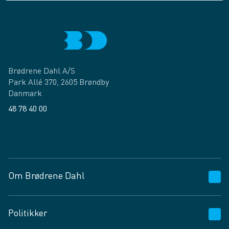
Brødrene Dahl A/S
Park Allé 370, 2605 Brøndby
Danmark
48 78 40 00
Facebook
LinkedIn
Om Brødrene Dahl
Kundeservice
Politikker
Vagttelefon 30 10 89 89