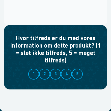
Hvor tilfreds er du med vores
information om dette produkt? (1
= slet ikke tilfreds, 5 = meget
tilfreds)
1
2
3
4
5