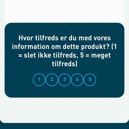
Hvor tilfreds er du med vores
information om dette produkt? (1
= slet ikke tilfreds, 5 = meget
tilfreds)
1
2
3
4
5