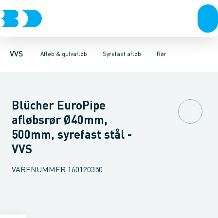
Rør & fittings
Gulvafløb rustfri
Rør
Bøjninger 68-87,5gr.
Pressfittings & rør
Gulvafløb plast
Bøjninger 45gr.
Baderumsrender
Kuglehaner & ventiler
Bøjninger 30gr.
Vandlåse & a
Bøjning
Afløb 
VVS
Afløb & gulvafløb
Syrefast afløb
Rør
Blücher EuroPipe
afløbsrør Ø40mm,
500mm, syrefast stål -
VVS
VARENUMMER
160120350