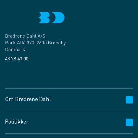
Brødrene Dahl A/S
Park Allé 370, 2605 Brøndby
Danmark
48 78 40 00
Facebook
LinkedIn
Om Brødrene Dahl
Kundeservice
Politikker
Vagttelefon 30 10 89 89
Spørgsmål og svar
Salgs- og leveringsbetingelser