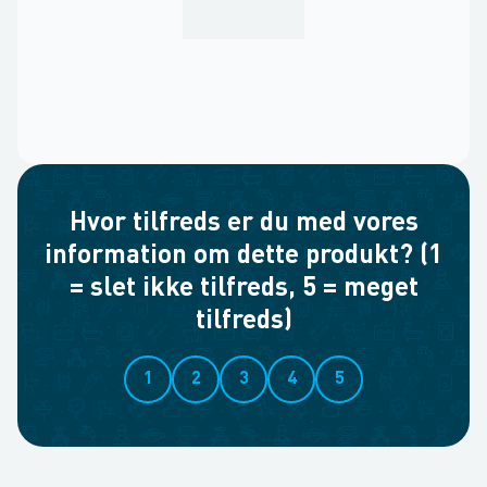
Hvor tilfreds er du med vores
information om dette produkt? (1
= slet ikke tilfreds, 5 = meget
tilfreds)
1
2
3
4
5