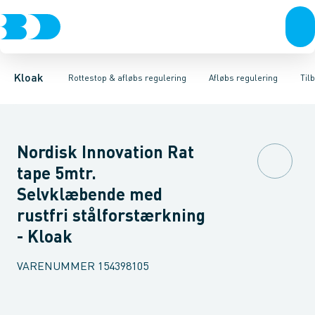
Rør & fittings
Højvands lukkere
Tilbageløbsstop
Brønde
Kontraklap
Afløbs regulering
Brøndgods
Udluftnings ventiler
Linjeafvanding
Rottestop
Tanke, miniren
Tilbehør til 
Kloak
Rottestop & afløbs regulering
Afløbs regulering
Til
Nordisk Innovation Rat
tape 5mtr.
Selvklæbende med
rustfri stålforstærkning
- Kloak
VARENUMMER
154398105