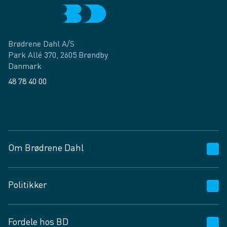
Brødrene Dahl A/S
Park Allé 370, 2605 Brøndby
Danmark
48 78 40 00
Facebook
LinkedIn
Om Brødrene Dahl
Kundeservice
Politikker
Vagttelefon 30 10 89 89
Spørgsmål og svar
Salgs- og leveringsbetingelser
Fordele hos BD
Job og karriere