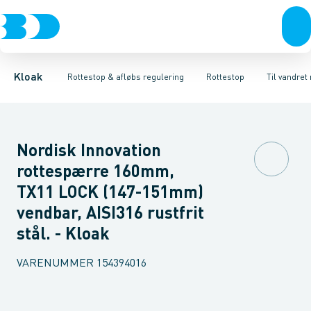
Rør & fittings
Højvands lukkere
Til lodret montering
Brønde
Afløbs regulering
Til vandret montering
Brøndgods
Linjeafvanding
Rottestop
Tilbehør til rottesi
Tanke, miniren
Kloak
Rottestop & afløbs regulering
Rottestop
Til vandret
Nordisk Innovation
rottespærre 160mm,
TX11 LOCK (147-151mm)
vendbar, AISI316 rustfrit
stål. - Kloak
VARENUMMER
154394016