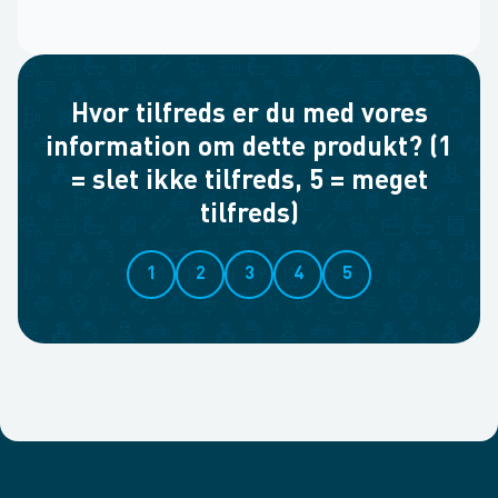
Hvor tilfreds er du med vores
information om dette produkt? (1
= slet ikke tilfreds, 5 = meget
tilfreds)
1
2
3
4
5