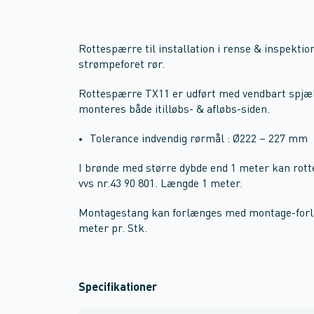
Rottespærre til installation i rense & inspekt
strømpeforet rør.
Rottespærre TX11 er udført med vendbart spjæl
monteres både itilløbs- & afløbs-siden.
Tolerance indvendig rørmål : Ø222 – 227 mm
I brønde med større dybde end 1 meter kan r
vvs nr.43 90 801. Længde 1 meter.
Montagestang kan forlænges med montage-forlæ
meter pr. Stk.
Specifikationer