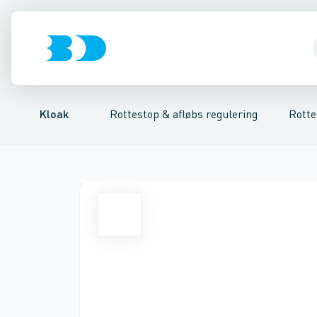
Rør & fittings
Højvands lukkere
Til lodret montering
Brønde
Afløbs regulering
Til vandret montering
Brøndgods
Linjeafvanding
Rottestop
Tilbehør til r
Tanke, mi
Kloak
Rottestop & afløbs regulering
Rotte