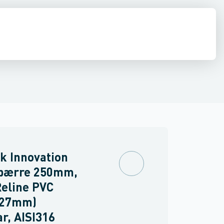
estop & afløbs regulering
Regnvand & geoteknik
Afløb
Armering &
k Innovation
spærre 250mm,
eline PVC
227mm)
r, AISI316