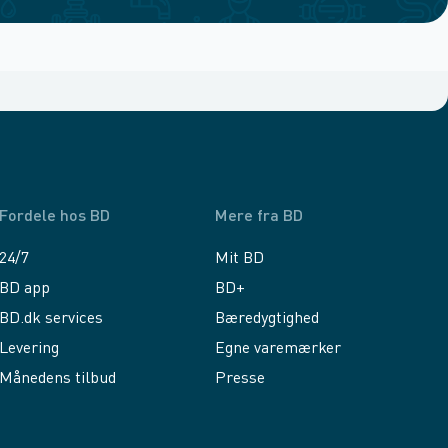
Fordele hos BD
Mere fra BD
24/7
Mit BD
BD app
BD+
BD.dk services
Bæredygtighed
Levering
Egne varemærker
Månedens tilbud
Presse