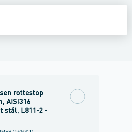
estop & afløbs regulering
Regnvand & geoteknik
Afløb
Armering &
sen rottestop
, AISI316
t stål, L811-2 -