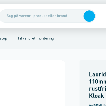
ottesikring
nirenseanlæg & udskillere
Pumper, pumpebrønde & ventiler
Rott
stop
Til vandret montering
Laurid
110mm
rustfri
Kloak