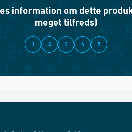
es information om dette produkt? 
meget tilfreds)
1
2
3
4
5