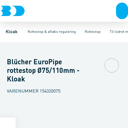
Rør & fittings
Højvands lukkere
Til lodret montering
Brønde
Afløbs regulering
Til vandret montering
Brøndgods
Linjeafvanding
Rottestop
Tilbehør til rottesi
Tanke, miniren
Kloak
Rottestop & afløbs regulering
Rottestop
Til lodret 
Blücher EuroPipe
rottestop Ø75/110mm -
Kloak
VARENUMMER
154320075