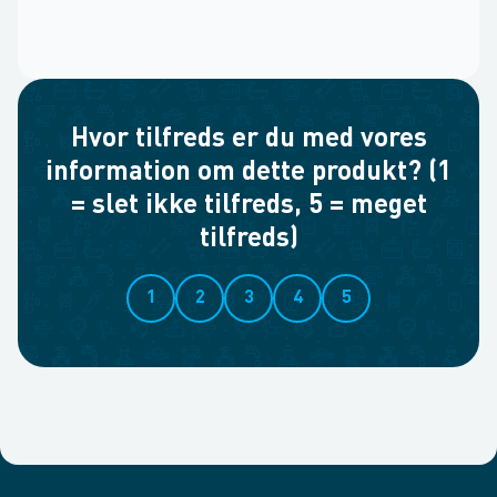
Hvor tilfreds er du med vores
information om dette produkt? (1
= slet ikke tilfreds, 5 = meget
tilfreds)
1
2
3
4
5