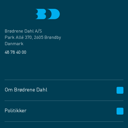
Brødrene Dahl A/S
Park Allé 370, 2605 Brøndby
Danmark
48 78 40 00
Facebook
LinkedIn
Om Brødrene Dahl
Kundeservice
Politikker
Vagttelefon 30 10 89 89
Spørgsmål og svar
Salgs- og leveringsbetingelser