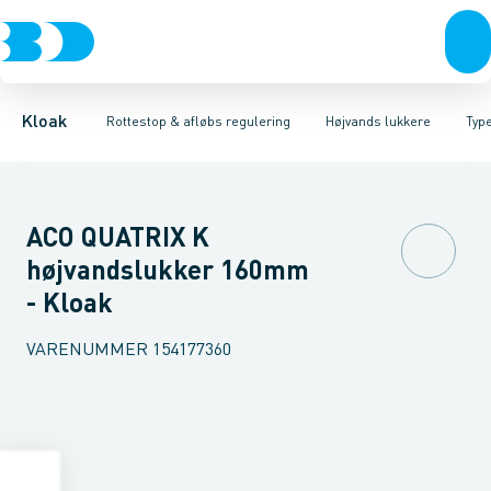
Rør & fittings
Højvands lukkere
Type 1 med 1 lukker
Brønde
Afløbs regulering
Type 2 med 2 lukker
Brøndgods
Linjeafvanding
Rottestop
Type 3 med 2 lukker, 
Tanke, miniren
Kloak
Rottestop & afløbs regulering
Højvands lukkere
Type
ACO QUATRIX K
højvandslukker 160mm
- Kloak
VARENUMMER
154177360