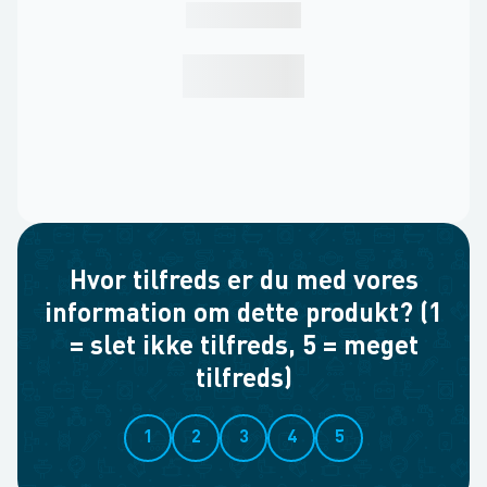
Hvor tilfreds er du med vores
information om dette produkt? (1
= slet ikke tilfreds, 5 = meget
tilfreds)
1
2
3
4
5