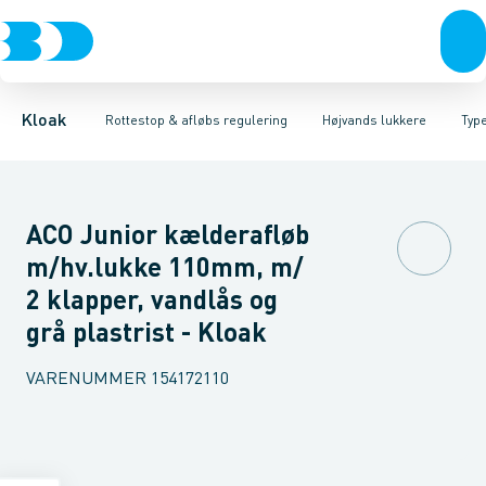
Rør & fittings
Højvands lukkere
Type 1 med 1 lukker
Brønde
Afløbs regulering
Type 2 med 2 lukker
Brøndgods
Linjeafvanding
Rottestop
Type 3 med 2 lukker, 
Tanke, miniren
Kloak
Rottestop & afløbs regulering
Højvands lukkere
Type
ACO Junior kælderafløb
m/hv.lukke 110mm, m/
2 klapper, vandlås og
grå plastrist - Kloak
VARENUMMER
154172110