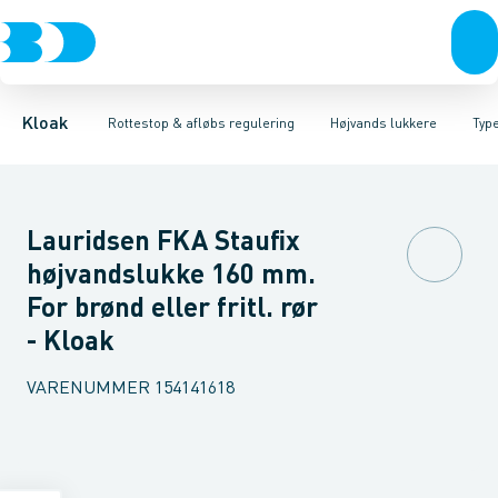
Rør & fittings
Højvands lukkere
Type 1 med 1 lukker
Brønde
Afløbs regulering
Type 2 med 2 lukker
Brøndgods
Linjeafvanding
Rottestop
Type 3 med 2 lukker, 
Tanke, miniren
Kloak
Rottestop & afløbs regulering
Højvands lukkere
Type
Lauridsen FKA Staufix
højvandslukke 160 mm.
For brønd eller fritl. rør
- Kloak
VARENUMMER
154141618