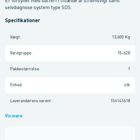
Er forsynet med batteri i tilfælde af strømsvigt samt
selvdiagnose system type SDS.
Specifikationer
Vægt
:
13,600 Kg
Varegruppe
:
15-628
Pakkestørrelse
:
1
Enhed
:
stk
Leverandørens varenr.
:
154141618
Vis mere