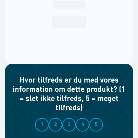
Hvor tilfreds er du med vores
information om dette produkt? (1
= slet ikke tilfreds, 5 = meget
tilfreds)
1
2
3
4
5