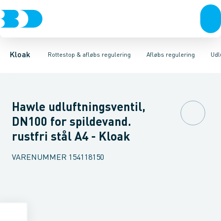
Rør & fittings
Højvands lukkere
Tilbageløbsstop
Brønde
Kontraklap
Afløbs regulering
Brøndgods
Udluftnings ventiler
Linjeafvanding
Rottestop
Tanke, miniren
Tilbehør til 
Kloak
Rottestop & afløbs regulering
Afløbs regulering
Udl
Hawle udluftningsventil,
DN100 for spildevand.
rustfri stål A4 - Kloak
VARENUMMER
154118150