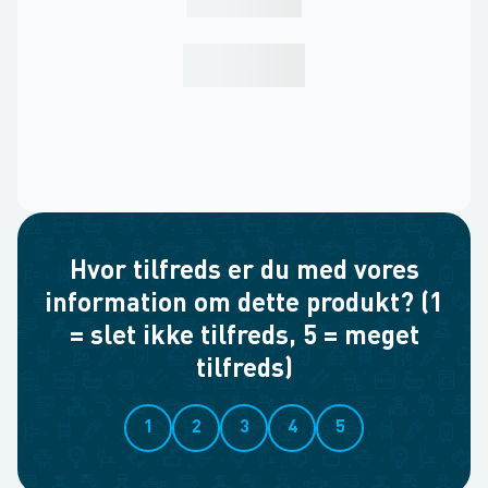
Hvor tilfreds er du med vores
information om dette produkt? (1
= slet ikke tilfreds, 5 = meget
tilfreds)
1
2
3
4
5