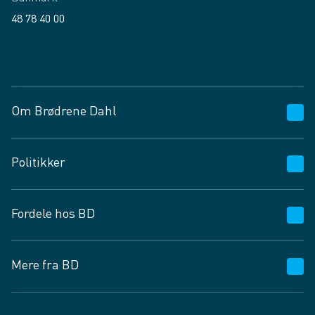
48 78 40 00
Facebook
LinkedIn
Om Brødrene Dahl
Kundeservice
Politikker
Vagttelefon 30 10 89 89
Spørgsmål og svar
Salgs- og leveringsbetingelser
Fordele hos BD
Job og karriere
Privatlivspolitik
Fødevarekontrolrapport
Cookies
24/7
Mere fra BD
Vilkår og betingelser
BD app
BD.dk services
Mit BD