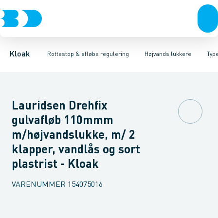
Rør & fittings
Højvands lukkere
Type 1 med 1 lukker
Brønde
Afløbs regulering
Type 2 med 2 lukker
Brøndgods
Linjeafvanding
Rottestop
Type 3 med 2 lukker, 
Tanke, miniren
Kloak
Rottestop & afløbs regulering
Højvands lukkere
Type
Lauridsen Drehfix
gulvafløb 110mmm
m/højvandslukke, m/ 2
klapper, vandlås og sort
plastrist - Kloak
VARENUMMER
154075016