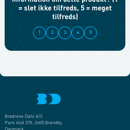
information om dette produkt? (1
= slet ikke tilfreds, 5 = meget
tilfreds)
1
2
3
4
5
Brødrene Dahl A/S
Park Allé 370, 2605 Brøndby
Danmark