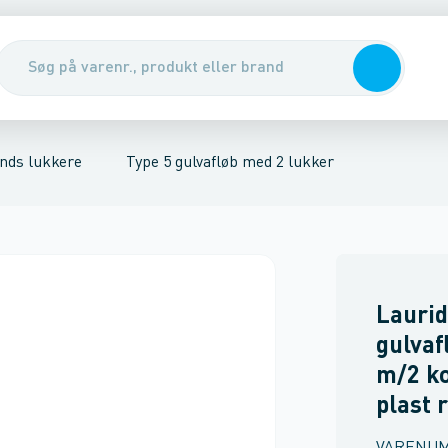
kker, for sort spildevand
nirenseanlæg & udskillere
Type 5 gulvafløb med 2 lukker
Pumper, pumpebrønde & ventiler
Tilbehør t
Rott
nds lukkere
Type 5 gulvafløb med 2 lukker
Laurid
gulva
m/2 k
plast r