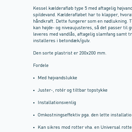
Kessel kælderafløb type 5 med aftagelig højvand
spildevand. Kælderafløbet har to klapper, hvor
håndkraft. Dette fungerer som en nødlukning. T
kan højde- og niveaujusteres, så det passer til 
leveres med vandlås, aftagelig slamfang samt tre
installeres i betondæk/gulv.
Den sorte plastrist er 200x200 mm.
Fordele
Med højvandslukke
Juster-, rotér og tiltbar topstykke
Installationsvenlig
Omkostningseffektiv pga. den lette installati
Kan sikres mod rotter vha. en Universal rot