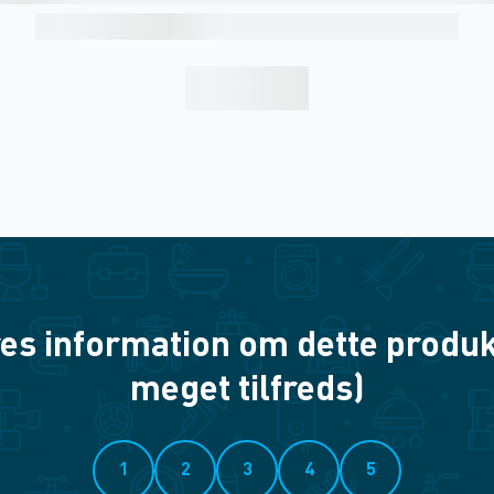
es information om dette produkt? 
meget tilfreds)
1
2
3
4
5