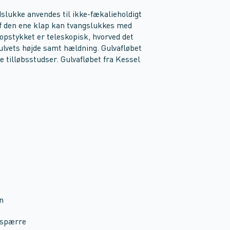
slukke anvendes til ikke-fækalieholdigt
af den ene klap kan tvangslukkes med
opstykket er teleskopisk, hvorved det
gulvets højde samt hældning. Gulvafløbet
 tilløbsstudser. Gulvafløbet fra Kessel
on
tespærre