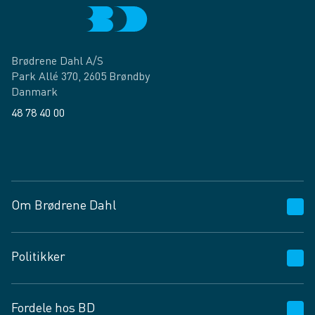
Brødrene Dahl A/S
Park Allé 370, 2605 Brøndby
Danmark
48 78 40 00
Facebook
LinkedIn
Om Brødrene Dahl
Kundeservice
Politikker
Vagttelefon 30 10 89 89
Spørgsmål og svar
Salgs- og leveringsbetingelser
Fordele hos BD
Job og karriere