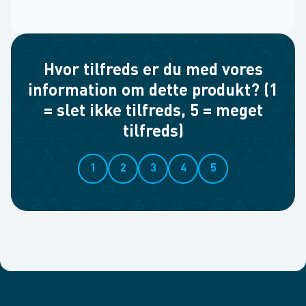
Hvor tilfreds er du med vores
information om dette produkt? (1
= slet ikke tilfreds, 5 = meget
tilfreds)
1
2
3
4
5