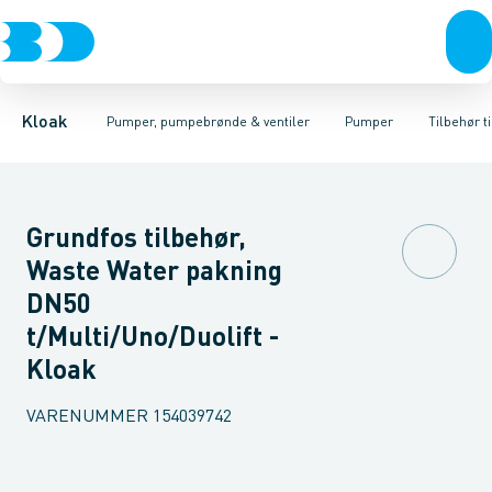
Rør & fittings
Pumpebrønde til gråt spildevand
Kælderpumper
Brønde
Entreprenør pumper
Brøndgods
Linjeafvanding
Pumpebrønde til sort spild
Pumper til sort spildev
Tanke, miniren
Kloak
Pumper, pumpebrønde & ventiler
Pumper
Tilbehør t
Grundfos tilbehør,
Waste Water pakning
DN50
t/Multi/Uno/Duolift -
Kloak
VARENUMMER
154039742