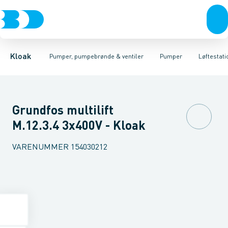
Rør & fittings
Pumpebrønde til gråt spildevand
Kælderpumper
Brønde
Entreprenør pumper
Brøndgods
Linjeafvanding
Pumpebrønde til sort spild
Pumper til sort spildev
Tanke, miniren
Kloak
Pumper, pumpebrønde & ventiler
Pumper
Løftestati
Grundfos multilift
M.12.3.4 3x400V - Kloak
VARENUMMER
154030212