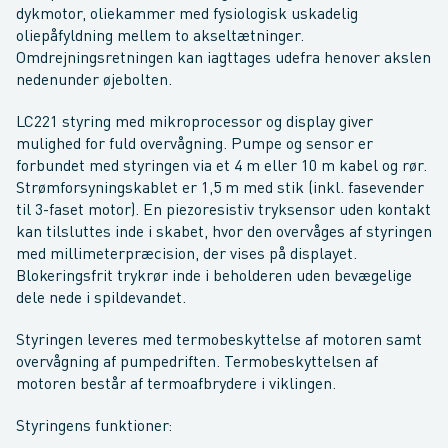
dykmotor, oliekammer med fysiologisk uskadelig
oliepåfyldning mellem to akseltætninger.
Omdrejningsretningen kan iagttages udefra henover akslen
nedenunder øjebolten.
LC221 styring med mikroprocessor og display giver
mulighed for fuld overvågning. Pumpe og sensor er
forbundet med styringen via et 4 m eller 10 m kabel og rør.
Strømforsyningskablet er 1,5 m med stik (inkl. fasevender
til 3-faset motor). En piezoresistiv tryksensor uden kontakt
kan tilsluttes inde i skabet, hvor den overvåges af styringen
med millimeterpræcision, der vises på displayet.
Blokeringsfrit trykrør inde i beholderen uden bevægelige
dele nede i spildevandet.
Styringen leveres med termobeskyttelse af motoren samt
overvågning af pumpedriften. Termobeskyttelsen af
motoren består af termoafbrydere i viklingen.
Styringens funktioner: