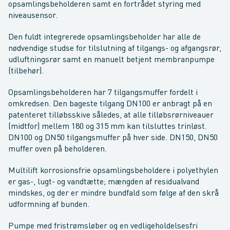
opsamlingsbeholderen samt en fortrådet styring med
niveausensor.
Den fuldt integrerede opsamlingsbeholder har alle de
nødvendige studse for tilslutning af tilgangs- og afgangsrør,
udluftningsrør samt en manuelt betjent membranpumpe
(tilbehør).
Opsamlingsbeholderen har 7 tilgangsmuffer fordelt i
omkredsen. Den bageste tilgang DN100 er anbragt på en
patenteret tilløbsskive således, at alle tilløbsrørniveauer
(midtfor) mellem 180 og 315 mm kan tilsluttes trinløst.
DN100 og DN50 tilgangsmuffer på hver side. DN150, DN50
muffer oven på beholderen.
Multilift korrosionsfrie opsamlingsbeholdere i polyethylen
er gas-, lugt- og vandtætte; mængden af residualvand
mindskes, og der er mindre bundfald som følge af den skrå
udformning af bunden.
Pumpe med fristrømsløber og en vedligeholdelsesfri