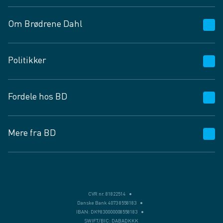
Om Brødrene Dahl
Kundeservice
Politikker
Vagttelefon 30 10 89 89
Spørgsmål og svar
Salgs- og leveringsbetingelser
Fordele hos BD
Job og karriere
Privatlivspolitik
Fødevarekontrolrapport
Cookies
24/7
Mere fra BD
Vilkår og betingelser
BD app
BD.dk services
Mit BD
Levering
BD+
Månedens tilbud
Bæredygtighed
CVR nr. 81822514
Danske Bank 4073 8558183
Egne varemærker
IBAN: DK9830000008558183
SWIFT/BIC: DABADKKK