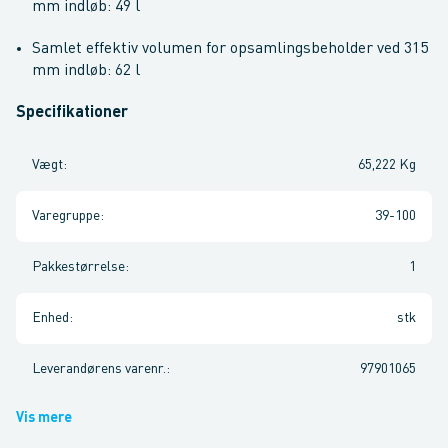
mm indløb: 49 l
Samlet effektiv volumen for opsamlingsbeholder ved 315
mm indløb: 62 l
Specifikationer
Vægt
:
65,222 Kg
Varegruppe
:
39-100
Pakkestørrelse
:
1
Enhed
:
stk
Leverandørens varenr.
:
97901065
Vis mere