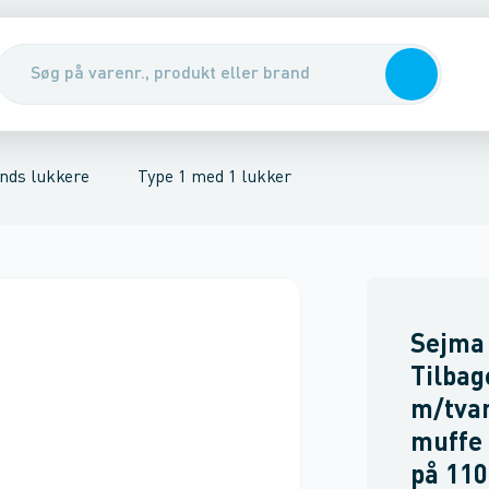
kker, for sort spildevand
nirenseanlæg & udskillere
Type 5 gulvafløb med 2 lukker
Pumper, pumpebrønde & ventiler
Tilbehør t
Rott
nds lukkere
Type 1 med 1 lukker
Sejma
Tilbag
m/tva
muffe 
på 11