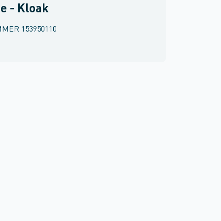
e - Kloak
MMER
153950110