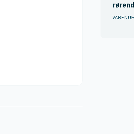
rørend
VARENU