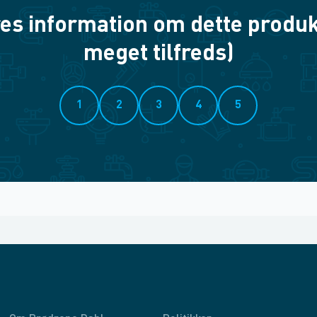
es information om dette produkt? 
meget tilfreds)
1
2
3
4
5