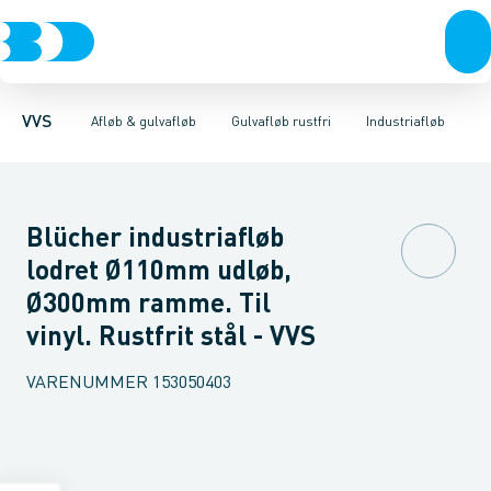
Rør & fittings
Gulvafløb rustfri
Til beton & fliser, uden membran
Pressfittings & rør
Gulvafløb plast
Baderumsrender
Kuglehaner & ventiler
Til beton & fliser, m. memb
Vandlåse & a
Afløb 
VVS
Afløb & gulvafløb
Gulvafløb rustfri
Industriafløb
Blücher industriafløb
lodret Ø110mm udløb,
Ø300mm ramme. Til
vinyl. Rustfrit stål - VVS
VARENUMMER
153050403