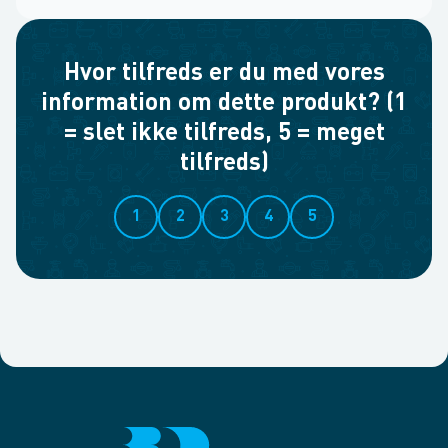
Hvor tilfreds er du med vores
information om dette produkt? (1
= slet ikke tilfreds, 5 = meget
tilfreds)
1
2
3
4
5