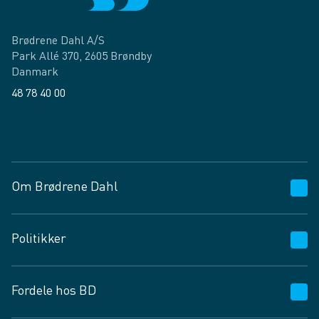
Brødrene Dahl A/S
Park Allé 370, 2605 Brøndby
Danmark
48 78 40 00
Facebook
LinkedIn
Om Brødrene Dahl
Kundeservice
Politikker
Vagttelefon 30 10 89 89
Spørgsmål og svar
Salgs- og leveringsbetingelser
Fordele hos BD
Job og karriere
Privatlivspolitik
Fødevarekontrolrapport