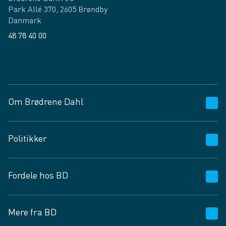
Park Allé 370, 2605 Brøndby
Danmark
48 78 40 00
Facebook
LinkedIn
Om Brødrene Dahl
Kundeservice
Politikker
Vagttelefon 30 10 89 89
Spørgsmål og svar
Salgs- og leveringsbetingelser
Fordele hos BD
Job og karriere
Privatlivspolitik
Fødevarekontrolrapport
Cookies
24/7
Mere fra BD
Vilkår og betingelser
BD app