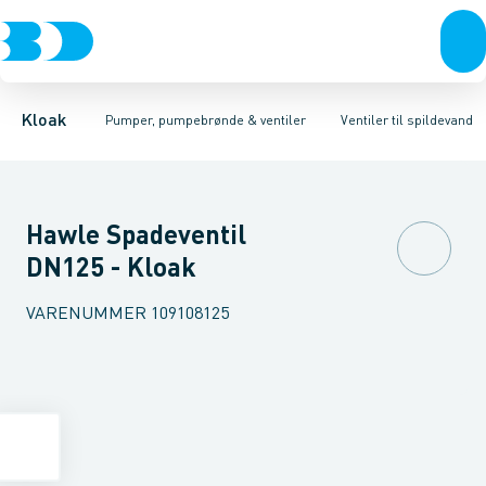
Rør & fittings
Pumpebrønde til gråt spildevand
Spadeventiler
Brønde
Spildevands ventiler
Brøndgods
Linjeafvanding
Pumpebrønde til sort spild
Tanke, miniren
Kloak
Pumper, pumpebrønde & ventiler
Ventiler til spildevand
Hawle Spadeventil
DN125 - Kloak
VARENUMMER
109108125