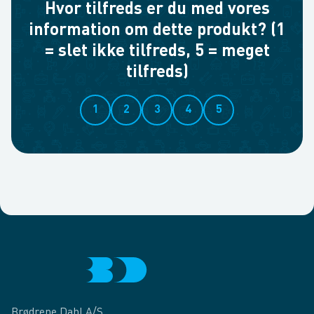
Hvor tilfreds er du med vores
information om dette produkt? (1
= slet ikke tilfreds, 5 = meget
tilfreds)
1
2
3
4
5
Brødrene Dahl A/S