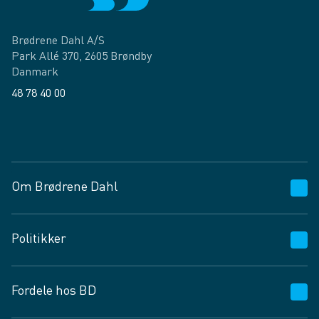
Brødrene Dahl A/S
Park Allé 370, 2605 Brøndby
Danmark
48 78 40 00
Facebook
LinkedIn
Om Brødrene Dahl
Kundeservice
Politikker
Vagttelefon 30 10 89 89
Spørgsmål og svar
Salgs- og leveringsbetingelser
Fordele hos BD
Job og karriere
Privatlivspolitik
Fødevarekontrolrapport