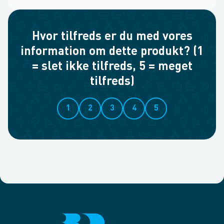
Hvor tilfreds er du med vores
information om dette produkt? (1
= slet ikke tilfreds, 5 = meget
tilfreds)
1
2
3
4
5