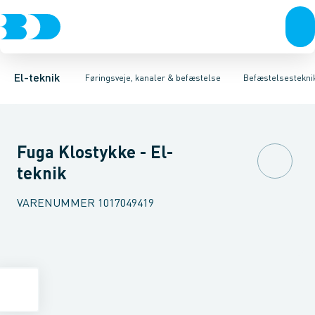
Afbrydere, stikkontakter & lampeudtag
Føringsveje
Underlagsskive
Installationskanaler for gulv
Kabelbindere
Ophængclips og klemmer til loft
Forgreningsmateriel
Installationskanaler 
K
El-teknik
Føringsveje, kanaler & befæstelse
Befæstelsestekni
Fuga Klostykke - El-
teknik
VARENUMMER
1017049419