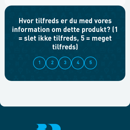
Hvor tilfreds er du med vores
information om dette produkt? (1
= slet ikke tilfreds, 5 = meget
tilfreds)
1
2
3
4
5