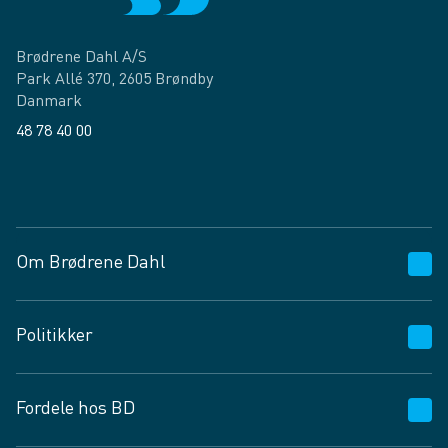
Brødrene Dahl A/S
Park Allé 370, 2605 Brøndby
Danmark
48 78 40 00
Facebook
LinkedIn
Om Brødrene Dahl
Kundeservice
Politikker
Vagttelefon 30 10 89 89
Spørgsmål og svar
Salgs- og leveringsbetingelser
Fordele hos BD
Job og karriere
Privatlivspolitik
Fødevarekontrolrapport