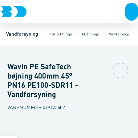
Rør & fittings
PE rør
Vinkler 90gr.
PE EL fittings
Vinkler 60gr.
Koblinger & anboringer
PE fittings
Vinkler 45gr.
Duktiljern fittings
Muffer, klemmer & flan
Vinkler 30gr.
Kompression
Vinkler 15
Vandforsyning
Rør & fittings
PE fittings
Vinkler 45gr.
Wavin PE SafeTech
bøjning 400mm 45°
PN16 PE100-SDR11 -
Vandforsyning
VARENUMMER
079423402