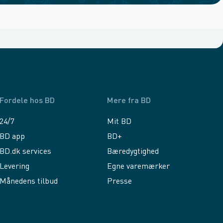
Fordele hos BD
Mere fra BD
24/7
Mit BD
BD app
BD+
BD.dk services
Bæredygtighed
Levering
Egne varemærker
Månedens tilbud
Presse