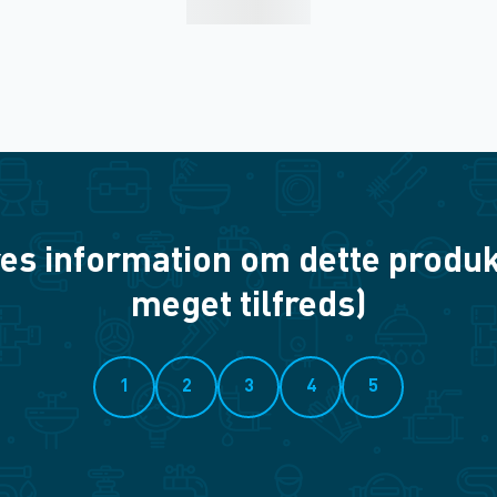
es information om dette produkt? 
meget tilfreds)
1
2
3
4
5