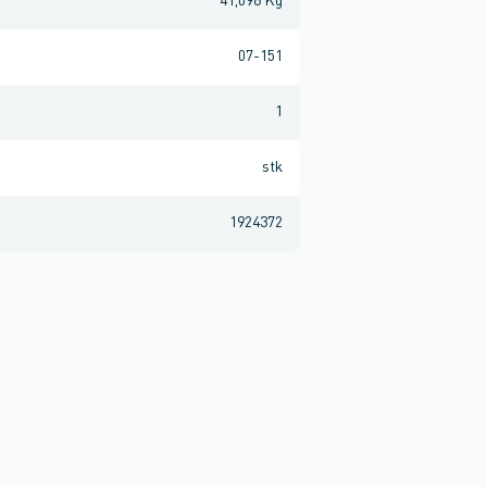
41,096 Kg
07-151
1
stk
1924372