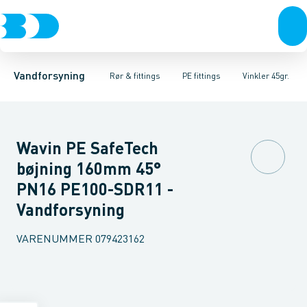
Rør & fittings
PE rør
Vinkler 90gr.
PE EL fittings
Vinkler 60gr.
Koblinger & anboringer
PE fittings
Vinkler 45gr.
Duktiljern fittings
Muffer, klemmer & flan
Vinkler 30gr.
Kompression
Vinkler 15
Vandforsyning
Rør & fittings
PE fittings
Vinkler 45gr.
Wavin PE SafeTech
bøjning 160mm 45°
PN16 PE100-SDR11 -
Vandforsyning
VARENUMMER
079423162