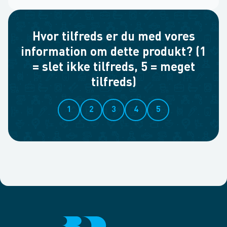
Hvor tilfreds er du med vores
information om dette produkt? (1
= slet ikke tilfreds, 5 = meget
tilfreds)
1
2
3
4
5