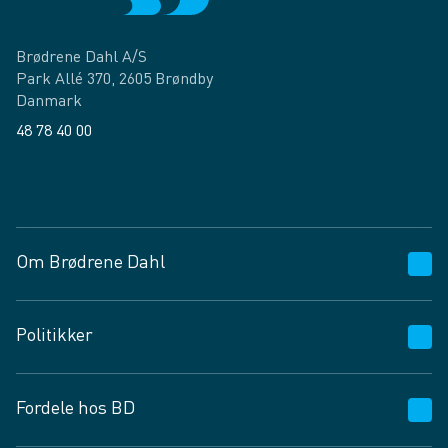
Brødrene Dahl A/S
Park Allé 370, 2605 Brøndby
Danmark
48 78 40 00
Facebook
LinkedIn
Om Brødrene Dahl
Kundeservice
Politikker
Vagttelefon 30 10 89 89
Spørgsmål og svar
Salgs- og leveringsbetingelser
Fordele hos BD
Job og karriere
Privatlivspolitik
Fødevarekontrolrapport