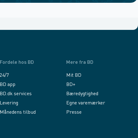
Fordele hos BD
Mere fra BD
24/7
Mit BD
BD app
BD+
BD.dk services
Bæredygtighed
Levering
Egne varemærker
Månedens tilbud
Presse