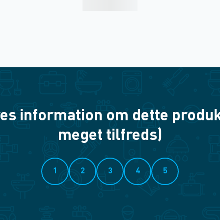
es information om dette produkt? 
meget tilfreds)
1
2
3
4
5