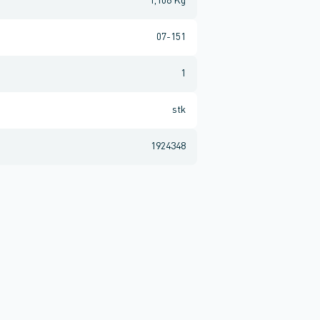
1,106 Kg
07-151
1
stk
1924348