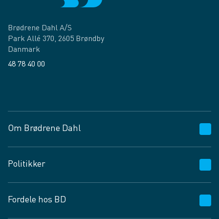
Brødrene Dahl A/S
Park Allé 370, 2605 Brøndby
Danmark
48 78 40 00
Facebook
LinkedIn
Om Brødrene Dahl
Kundeservice
Politikker
Vagttelefon 30 10 89 89
Spørgsmål og svar
Salgs- og leveringsbetingelser
Fordele hos BD
Job og karriere
Privatlivspolitik
Fødevarekontrolrapport