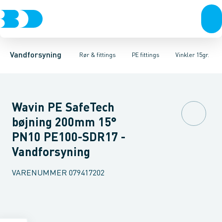
Rør & fittings
PE rør
Vinkler 90gr.
PE EL fittings
Vinkler 60gr.
Koblinger & anboringer
PE fittings
Vinkler 45gr.
Duktiljern fittings
Muffer, klemmer & flan
Vinkler 30gr.
Kompression
Vinkler 15
Vandforsyning
Rør & fittings
PE fittings
Vinkler 15gr.
Wavin PE SafeTech
bøjning 200mm 15°
PN10 PE100-SDR17 -
Vandforsyning
VARENUMMER
079417202