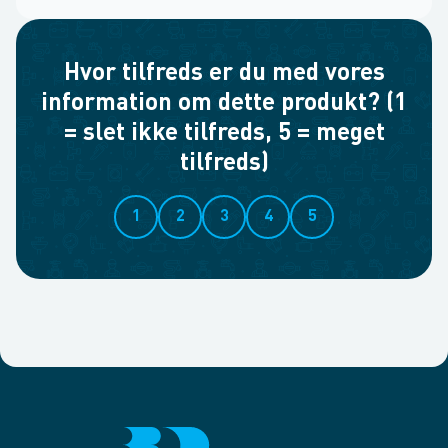
Hvor tilfreds er du med vores
information om dette produkt? (1
= slet ikke tilfreds, 5 = meget
tilfreds)
1
2
3
4
5