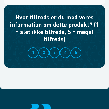
Hvor tilfreds er du med vores
information om dette produkt? (1
= slet ikke tilfreds, 5 = meget
tilfreds)
1
2
3
4
5