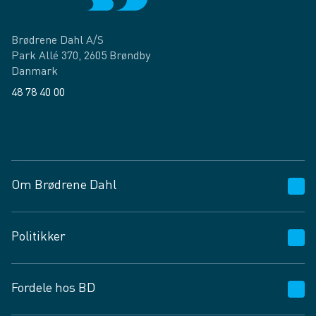
Brødrene Dahl A/S
Park Allé 370, 2605 Brøndby
Danmark
48 78 40 00
Facebook
LinkedIn
Om Brødrene Dahl
Kundeservice
Politikker
Vagttelefon 30 10 89 89
Spørgsmål og svar
Salgs- og leveringsbetingelser
Fordele hos BD
Job og karriere
Privatlivspolitik
Fødevarekontrolrapport