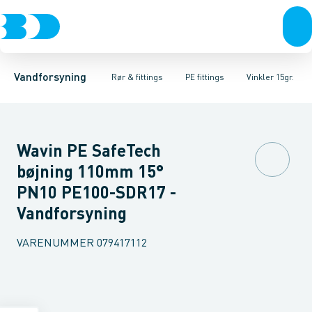
Rør & fittings
PE rør
Vinkler 90gr.
PE EL fittings
Vinkler 60gr.
Koblinger & anboringer
PE fittings
Vinkler 45gr.
Duktiljern fittings
Muffer, klemmer & flan
Vinkler 30gr.
Kompression
Vinkler 15
Vandforsyning
Rør & fittings
PE fittings
Vinkler 15gr.
Wavin PE SafeTech
bøjning 110mm 15°
PN10 PE100-SDR17 -
Vandforsyning
VARENUMMER
079417112