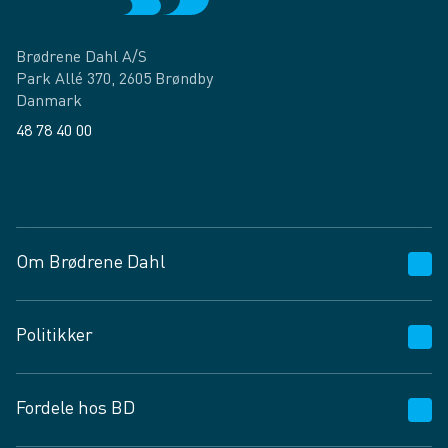
Brødrene Dahl A/S
Park Allé 370, 2605 Brøndby
Danmark
48 78 40 00
Facebook
LinkedIn
Om Brødrene Dahl
Kundeservice
Politikker
Vagttelefon 30 10 89 89
Spørgsmål og svar
Salgs- og leveringsbetingelser
Fordele hos BD
Job og karriere
Privatlivspolitik
Fødevarekontrolrapport