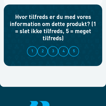
Hvor tilfreds er du med vores
information om dette produkt? (1
= slet ikke tilfreds, 5 = meget
tilfreds)
1
2
3
4
5