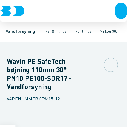
Rør & fittings
PE rør
Vinkler 90gr.
PE EL fittings
Vinkler 60gr.
Koblinger & anboringer
PE fittings
Vinkler 45gr.
Duktiljern fittings
Muffer, klemmer & flan
Vinkler 30gr.
Kompression
Vinkler 15
Vandforsyning
Rør & fittings
PE fittings
Vinkler 30gr.
Wavin PE SafeTech
bøjning 110mm 30°
PN10 PE100-SDR17 -
Vandforsyning
VARENUMMER
079415112