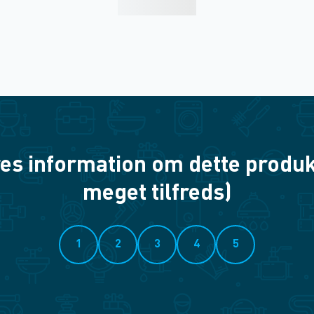
es information om dette produkt? 
meget tilfreds)
1
2
3
4
5