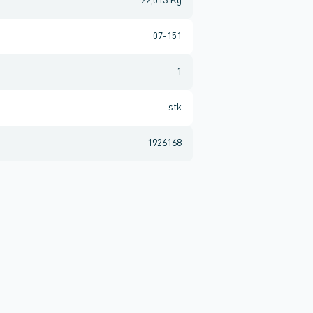
22,013 Kg
07-151
1
stk
1926168