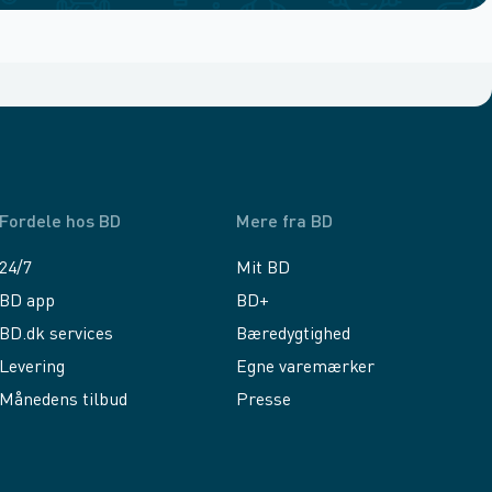
Fordele hos BD
Mere fra BD
24/7
Mit BD
BD app
BD+
BD.dk services
Bæredygtighed
Levering
Egne varemærker
Månedens tilbud
Presse