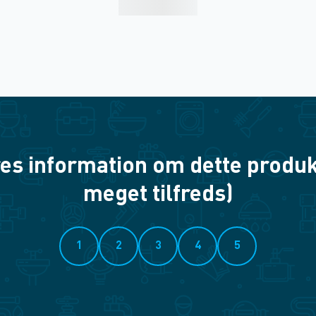
es information om dette produkt? 
meget tilfreds)
1
2
3
4
5