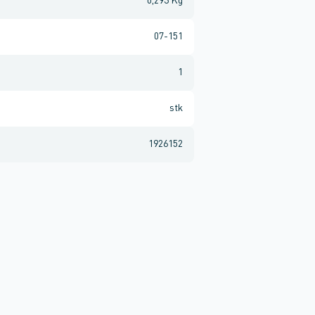
0,293 Kg
07-151
1
stk
1926152