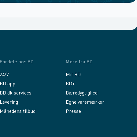
Fordele hos BD
Mere fra BD
24/7
Mit BD
BD app
BD+
BD.dk services
Bæredygtighed
Levering
Egne varemærker
Månedens tilbud
Presse