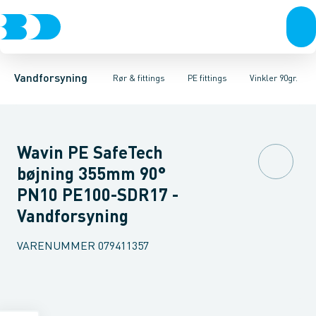
Rør & fittings
PE rør
Vinkler 90gr.
PE EL fittings
Vinkler 60gr.
Koblinger & anboringer
PE fittings
Vinkler 45gr.
Duktiljern fittings
Muffer, klemmer & flan
Vinkler 30gr.
Kompression
Vinkler 15
Vandforsyning
Rør & fittings
PE fittings
Vinkler 90gr.
Wavin PE SafeTech
bøjning 355mm 90°
PN10 PE100-SDR17 -
Vandforsyning
VARENUMMER
079411357