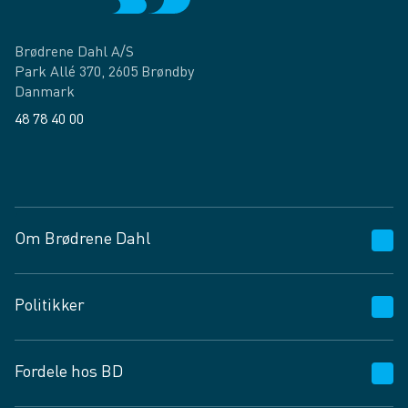
Brødrene Dahl A/S
Park Allé 370, 2605 Brøndby
Danmark
48 78 40 00
Facebook
LinkedIn
Om Brødrene Dahl
Kundeservice
Politikker
Vagttelefon 30 10 89 89
Spørgsmål og svar
Salgs- og leveringsbetingelser
Fordele hos BD
Job og karriere
Privatlivspolitik
Fødevarekontrolrapport