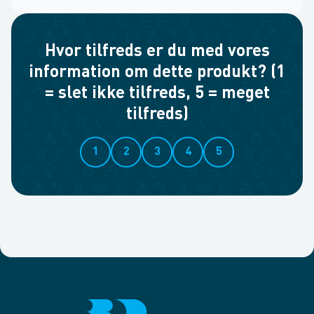
Hvor tilfreds er du med vores
information om dette produkt? (1
= slet ikke tilfreds, 5 = meget
tilfreds)
1
2
3
4
5