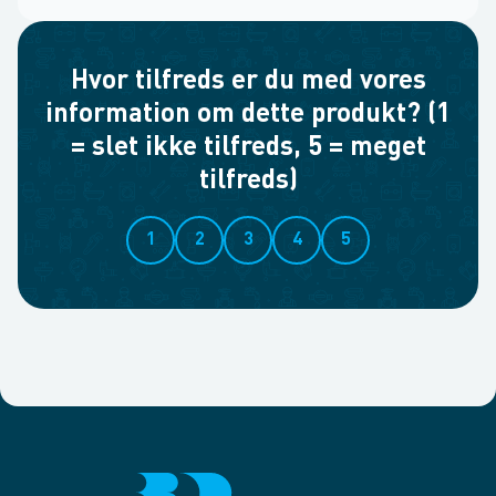
Hvor tilfreds er du med vores
information om dette produkt? (1
= slet ikke tilfreds, 5 = meget
tilfreds)
1
2
3
4
5