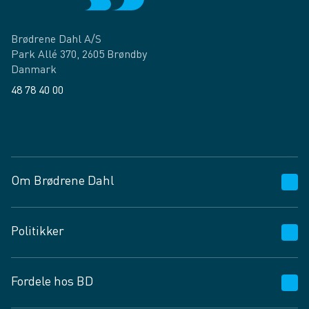
Brødrene Dahl A/S
Park Allé 370, 2605 Brøndby
Danmark
48 78 40 00
Facebook
LinkedIn
Om Brødrene Dahl
Kundeservice
Politikker
Vagttelefon 30 10 89 89
Spørgsmål og svar
Salgs- og leveringsbetingelser
Fordele hos BD
Job og karriere
Privatlivspolitik
Fødevarekontrolrapport