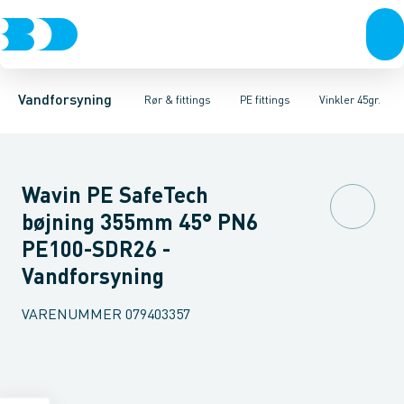
Rør & fittings
PE rør
Vinkler 90gr.
PE EL fittings
Vinkler 60gr.
Koblinger & anboringer
PE fittings
Vinkler 45gr.
Duktiljern fittings
Muffer, klemmer & flan
Vinkler 30gr.
Kompression
Vinkler 15
Vandforsyning
Rør & fittings
PE fittings
Vinkler 45gr.
Wavin PE SafeTech
bøjning 355mm 45° PN6
PE100-SDR26 -
Vandforsyning
VARENUMMER
079403357