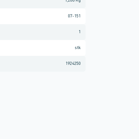
1,208 Kg
07-151
1
stk
1924250