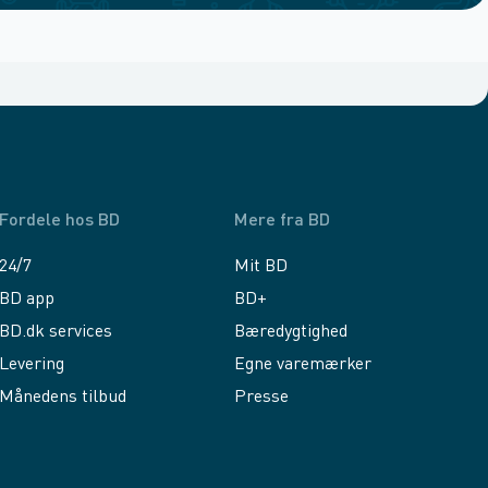
Fordele hos BD
Mere fra BD
24/7
Mit BD
BD app
BD+
BD.dk services
Bæredygtighed
Levering
Egne varemærker
Månedens tilbud
Presse