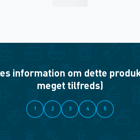
es information om dette produkt? 
meget tilfreds)
1
2
3
4
5