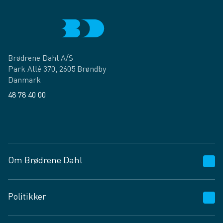
Brødrene Dahl A/S
Park Allé 370, 2605 Brøndby
Danmark
48 78 40 00
Facebook
LinkedIn
Om Brødrene Dahl
Kundeservice
Politikker
Vagttelefon 30 10 89 89
Spørgsmål og svar
Salgs- og leveringsbetingelser