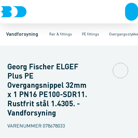
Rør & fittings
PE rør
Vinkler 90gr.
PE EL fittings
Vinkler 60gr.
Koblinger & anboringer
PE fittings
Vinkler 45gr.
Duktiljern fittings
Muffer, klemmer & flan
Vinkler 30gr.
Kompression
Vinkler 15
Vandforsyning
Rør & fittings
PE fittings
Overgangsstykke
Georg Fischer ELGEF
Plus PE
Overgangsnippel 32mm
x 1 PN16 PE100-SDR11.
Rustfrit stål 1.4305. -
Vandforsyning
VARENUMMER
078678033