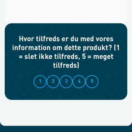
Hvor tilfreds er du med vores
information om dette produkt? (1
= slet ikke tilfreds, 5 = meget
tilfreds)
1
2
3
4
5