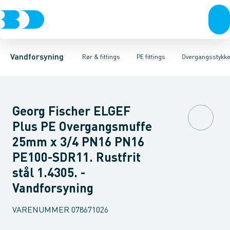
Rør & fittings
PE rør
Vinkler 90gr.
PE EL fittings
Vinkler 60gr.
Koblinger & anboringer
PE fittings
Vinkler 45gr.
Duktiljern fittings
Muffer, klemmer & flan
Vinkler 30gr.
Kompression
Vinkler 15
Vandforsyning
Rør & fittings
PE fittings
Overgangsstykke
Georg Fischer ELGEF
Plus PE Overgangsmuffe
25mm x 3/4 PN16 PN16
PE100-SDR11. Rustfrit
stål 1.4305. -
Vandforsyning
VARENUMMER
078671026