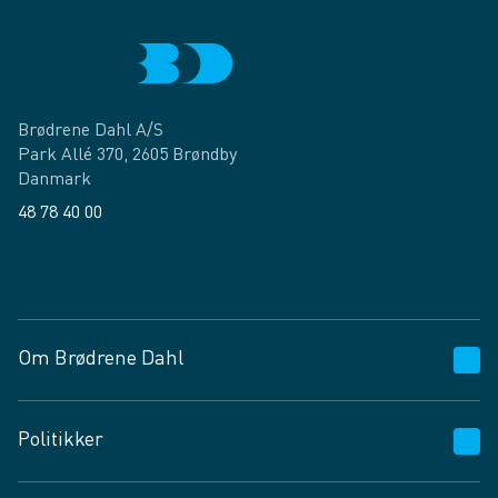
Brødrene Dahl A/S
Park Allé 370, 2605 Brøndby
Danmark
48 78 40 00
Facebook
LinkedIn
Om Brødrene Dahl
Kundeservice
Politikker
Vagttelefon 30 10 89 89
Spørgsmål og svar
Salgs- og leveringsbetingelser