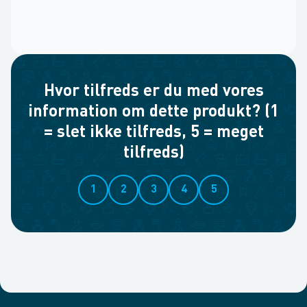
Hvor tilfreds er du med vores
information om dette produkt? (1
= slet ikke tilfreds, 5 = meget
tilfreds)
1
2
3
4
5