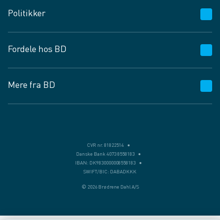
Kundeservice
Politikker
Vagttelefon 30 10 89 89
Spørgsmål og svar
Salgs- og leveringsbetingelser
Fordele hos BD
Job og karriere
Privatlivspolitik
Fødevarekontrolrapport
Cookies
24/7
Mere fra BD
Vilkår og betingelser
BD app
BD.dk services
Mit BD
Levering
BD+
Månedens tilbud
Bæredygtighed
CVR nr. 81822514
Danske Bank 4073 8558183
Egne varemærker
IBAN: DK9830000008558183
SWIFT/BIC: DABADKKK
Presse
© 2026 Brødrene Dahl A/S