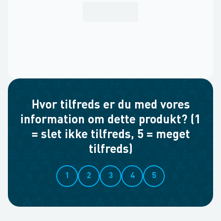
Hvor tilfreds er du med vores
information om dette produkt? (1
= slet ikke tilfreds, 5 = meget
tilfreds)
1
2
3
4
5