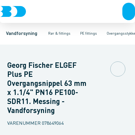
Rør & fittings
PE rør
Vinkler 90gr.
PE EL fittings
Vinkler 60gr.
Koblinger & anboringer
PE fittings
Vinkler 45gr.
Duktiljern fittings
Muffer, klemmer & flan
Vinkler 30gr.
Kompression
Vinkler 15
Vandforsyning
Rør & fittings
PE fittings
Overgangsstykke
Georg Fischer ELGEF
Plus PE
Overgangsnippel 63 mm
x 1.1/4" PN16 PE100-
SDR11. Messing -
Vandforsyning
VARENUMMER
078649064