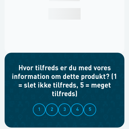
Hvor tilfreds er du med vores
information om dette produkt? (1
= slet ikke tilfreds, 5 = meget
tilfreds)
1
2
3
4
5