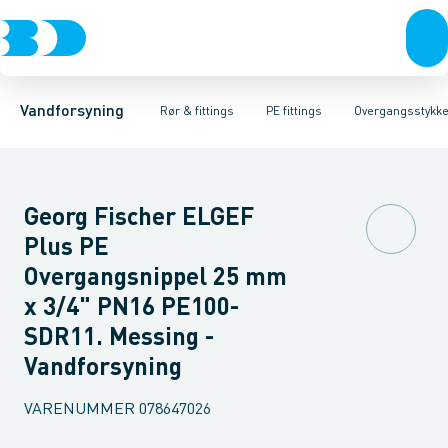
Rør & fittings
PE rør
Vinkler 90gr.
PE EL fittings
Vinkler 60gr.
Koblinger & anboringer
PE fittings
Vinkler 45gr.
Duktiljern fittings
Muffer, klemmer & flan
Vinkler 30gr.
Kompression
Vinkler 15
Vandforsyning
Rør & fittings
PE fittings
Overgangsstykke
Georg Fischer ELGEF
Plus PE
Overgangsnippel 25 mm
x 3/4" PN16 PE100-
SDR11. Messing -
Vandforsyning
VARENUMMER
078647026