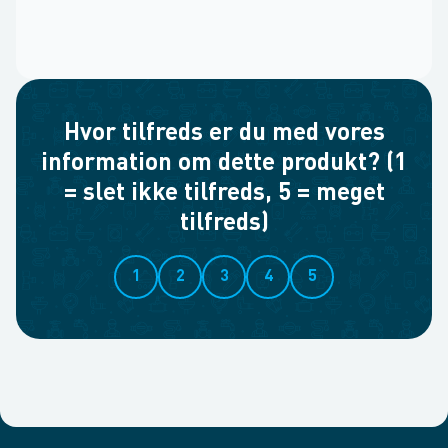
Hvor tilfreds er du med vores
information om dette produkt? (1
= slet ikke tilfreds, 5 = meget
tilfreds)
1
2
3
4
5