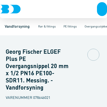
Rør & fittings
PE rør
Vinkler 90gr.
PE EL fittings
Vinkler 60gr.
Koblinger & anboringer
PE fittings
Vinkler 45gr.
Duktiljern fittings
Muffer, klemmer & flan
Vinkler 30gr.
Kompression
Vinkler 15
Vandforsyning
Rør & fittings
PE fittings
Overgangsstykke
Georg Fischer ELGEF
Plus PE
Overgangsnippel 20 mm
x 1/2 PN16 PE100-
SDR11. Messing. -
Vandforsyning
VARENUMMER
078646021