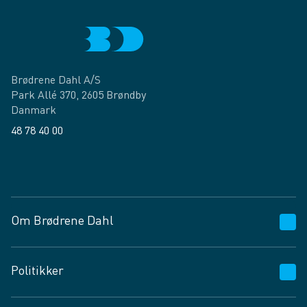
Brødrene Dahl A/S
Park Allé 370, 2605 Brøndby
Danmark
48 78 40 00
Facebook
LinkedIn
Om Brødrene Dahl
Kundeservice
Politikker
Vagttelefon 30 10 89 89
Spørgsmål og svar
Salgs- og leveringsbetingelser