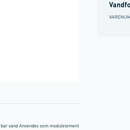
Vandf
VARENU
16 bar vand Anvendes som modulelement