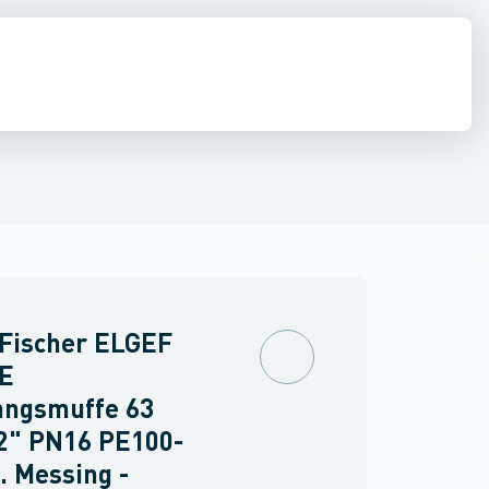
sninger & kraver
ringer
PVC trykrør & fittings
Overgangsstykker
Værktøj & tilbehør
Flanger
Stålbolte Syrefast A4
 Fischer ELGEF
PE
angsmuffe 63
2" PN16 PE100-
 Messing -