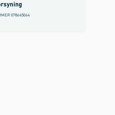
orsyning
MMER
078645064