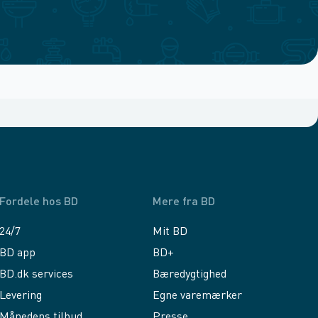
Fordele hos BD
Mere fra BD
24/7
Mit BD
BD app
BD+
BD.dk services
Bæredygtighed
Levering
Egne varemærker
Månedens tilbud
Presse