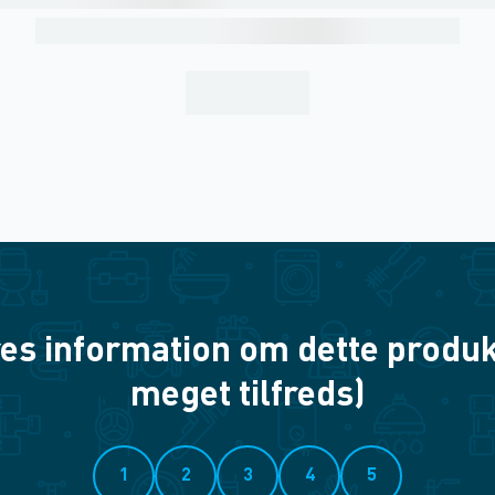
es information om dette produkt? 
meget tilfreds)
1
2
3
4
5