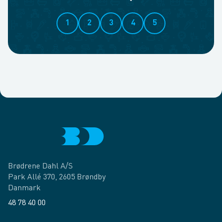
1
2
3
4
5
Brødrene Dahl A/S
Park Allé 370, 2605 Brøndby
Danmark
48 78 40 00