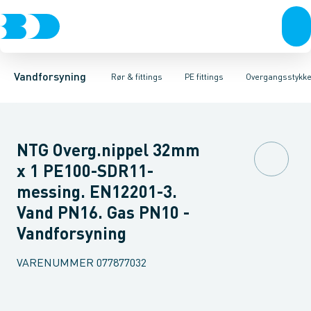
Rør & fittings
PE rør
Vinkler 90gr.
PE EL fittings
Vinkler 60gr.
Koblinger & anboringer
PE fittings
Vinkler 45gr.
Duktiljern fittings
Muffer, klemmer & flan
Vinkler 30gr.
Kompression
Vinkler 15
Vandforsyning
Rør & fittings
PE fittings
Overgangsstykke
NTG Overg.nippel 32mm
x 1 PE100-SDR11-
messing. EN12201-3.
Vand PN16. Gas PN10 -
Vandforsyning
VARENUMMER
077877032