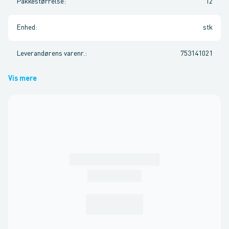
Pakkestørrelse
:
12
Enhed
:
stk
Leverandørens varenr.
:
753141021
Vis mere