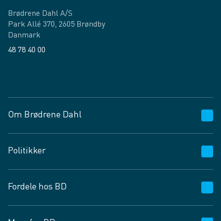
Brødrene Dahl A/S
Park Allé 370, 2605 Brøndby
Danmark
48 78 40 00
Facebook
LinkedIn
Om Brødrene Dahl
Kundeservice
Politikker
Vagttelefon 30 10 89 89
Spørgsmål og svar
Salgs- og leveringsbetingelser
Fordele hos BD
Job og karriere
Privatlivspolitik
Fødevarekontrolrapport
Cookies
24/7