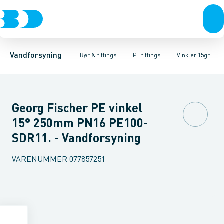
Rør & fittings
PE rør
Vinkler 90gr.
PE EL fittings
Vinkler 60gr.
Koblinger & anboringer
PE fittings
Vinkler 45gr.
Duktiljern fittings
Muffer, klemmer & flan
Vinkler 30gr.
Kompression
Vinkler 15
Vandforsyning
Rør & fittings
PE fittings
Vinkler 15gr.
Georg Fischer PE vinkel
15° 250mm PN16 PE100-
SDR11. - Vandforsyning
VARENUMMER
077857251