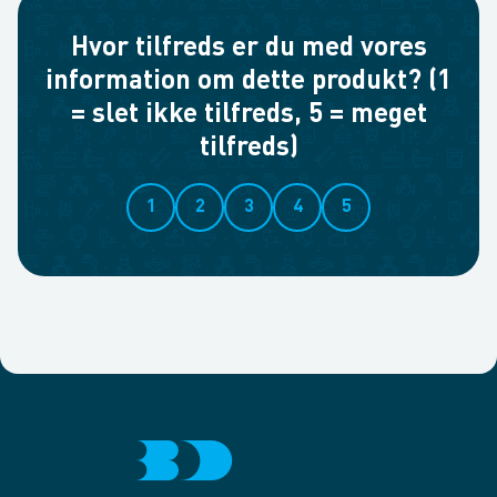
Hvor tilfreds er du med vores
information om dette produkt? (1
= slet ikke tilfreds, 5 = meget
tilfreds)
1
2
3
4
5